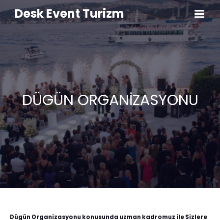
Desk Event Turizm
DÜGÜN ORGANİZASYONU
Dügün Organizasyonu konusunda uzman kadromuz ile Sizlere