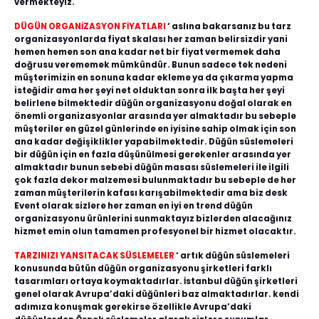
vermekteyiz.
DÜGÜN ORGANİZASYON FİYATLARI
‘ aslına bakarsanız bu tarz
organizasyonlarda fiyat skalası her zaman belirsizdir yani
hemen hemen son ana kadar net bir fiyat vermemek daha
doğrusu verememek mümkündür. Bunun sadece tek nedeni
müşterimizin en sonuna kadar ekleme ya da çıkarma yapma
isteğidir ama her şeyi net olduktan sonra ilk başta her şeyi
belirlene bilmektedir düğün organizasyonu doğal olarak en
önemli organizasyonlar arasında yer almaktadır bu sebeple
müşteriler en güzel günlerinde en iyisine sahip olmak için son
ana kadar değişiklikler yapabilmektedir. Düğün süslemeleri
bir düğün için en fazla düşünülmesi gerekenler arasında yer
almaktadır bunun sebebi düğün masası süslemeleri ile ilgili
çok fazla dekor malzemesi bulunmaktadır bu sebeple de her
zaman müşterilerin kafası karışabilmektedir ama biz desk
Event olarak sizlere her zaman en iyi en trend düğün
organizasyonu ürünlerini sunmaktayız bizlerden alacağınız
hizmet emin olun tamamen profesyonel bir hizmet olacaktır.
TARZINIZI YANSITACAK SÜSLEMELER
‘ artık düğün süslemeleri
konusunda bütün düğün organizasyonu şirketleri farklı
tasarımları ortaya koymaktadırlar. İstanbul düğün şirketleri
genel olarak Avrupa’daki düğünleri baz almaktadırlar. kendi
adımıza konuşmak gerekirse özellikle Avrupa’daki