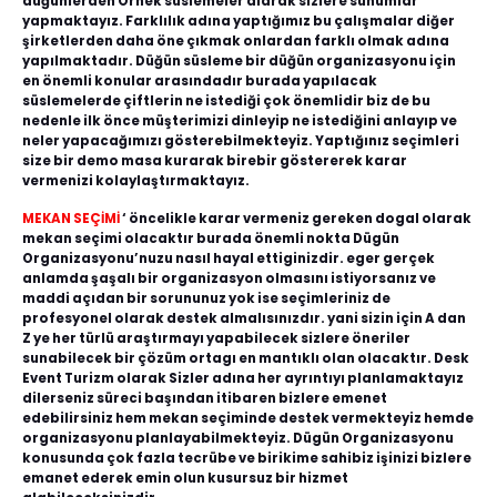
düğünlerden Örnek süslemeler alarak sizlere sunumlar
yapmaktayız. Farklılık adına yaptığımız bu çalışmalar diğer
şirketlerden daha öne çıkmak onlardan farklı olmak adına
yapılmaktadır. Düğün süsleme bir düğün organizasyonu için
en önemli konular arasındadır burada yapılacak
süslemelerde çiftlerin ne istediği çok önemlidir biz de bu
nedenle ilk önce müşterimizi dinleyip ne istediğini anlayıp ve
neler yapacağımızı gösterebilmekteyiz. Yaptığınız seçimleri
size bir demo masa kurarak birebir göstererek karar
vermenizi kolaylaştırmaktayız.
MEKAN SEÇİMİ
‘ öncelikle karar vermeniz gereken dogal olarak
mekan seçimi olacaktır burada önemli nokta Dügün
Organizasyonu’nuzu nasıl hayal ettiginizdir. eger gerçek
anlamda şaşalı bir organizasyon olmasını istiyorsanız ve
maddi açıdan bir sorununuz yok ise seçimleriniz de
profesyonel olarak destek almalısınızdır. yani sizin için A dan
Z ye her türlü araştırmayı yapabilecek sizlere öneriler
sunabilecek bir çözüm ortagı en mantıklı olan olacaktır. Desk
Event Turizm olarak Sizler adına her ayrıntıyı planlamaktayız
dilerseniz süreci başından itibaren bizlere emenet
edebilirsiniz hem mekan seçiminde destek vermekteyiz hemde
organizasyonu planlayabilmekteyiz. Dügün Organizasyonu
konusunda çok fazla tecrübe ve birikime sahibiz işinizi bizlere
emanet ederek emin olun kusursuz bir hizmet