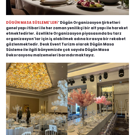
DÜGÜN MASA SÜSLEME’LERİ
‘ Dügün Organizasyon Şirketleri
genel yapı itibari ile her zaman yenilikçi bir alt yapı ile hareket
etmektedirler. özellikle Organizasyon piyasasında bu tarz
organizasyon’lar için iş alabilmek adına kırasıya bir rekabet
gözlenmektedir. Desk Event Turizm olarak Dügün Masa
Süsleme ile ilgili bünyemizde çok sayıda Dügün Masa
Dekorasyonu malzemeleri barındırmaktayız.