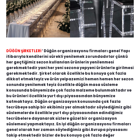
DÜĞÜN ŞİRKETLERİ
‘ Düğün organizasyonu firmaları genel Yapı
itibarıyla kendilerini sürekli yenilemek zorundadırlar çünkü
her geçtiğimiz sezon kullanılan ürünlerin yenilenmesi
gerekmektedir yani her yeni sezona yepyeni ürünlerle girilmesi
gerekmektedir. Şirket olarak özellikle bu konuya çok fazla
dikkat etmekteyiz ve ürün yelpazemizi hemen hemen her sezon
sonunda yenilemek teyiz özellikle düğün masa süsleme
konusunda bünyemizde çok fazla malzeme bulunmaktadır ve
bu ürünleri özellikle yurt dışı piyasasından bünyemize
katmaktayız. Düğün organizasyon konusunda çok fazla
tecrübeye sahip bir ekibimiz yer almaktadır söylediğimiz gibi
süslemelerde özellikle yurt dışı piyasasından edindiğimiz
tecrübelere dayanarak sizlere güzel bir organizasyon
süslemesi yapmaktayız. En iyi düğün organizasyonu firmaları
genel olarak her zaman söylediğimiz gibi Avrupa piyasasını
takip etmektedir bizler de bu konuya çok fazla değer